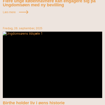
Flere unge københavnere kan engagere sig på
Ungdomsøen med ny bevilling
Læs mere
Fredag, 26. september, 2025
Birthe holder liv i øens historie