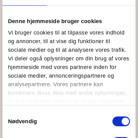
Denne hjemmeside bruger cookies
Vi bruger cookies til at tilpasse vores indhold
og annoncer, til at vise dig funktioner til
Faglig Forstyrrelse: “Håb er en enormt
sociale medier og til at analysere vores trafik.
handlekraftig følelse”
Vi deler også oplysninger om din brug af vores
Læs mere
hjemmeside med vores partnere inden for
sociale medier, annonceringspartnere og
analysepartnere. Vores partnere kan
Onsdag, 12. marts, 2025
kombinere disse data med andre oplysninger,
du har givet dem, eller som de har indsamlet
fra din brug af deres tjenester.
Samtykkevalg
Nødvendig