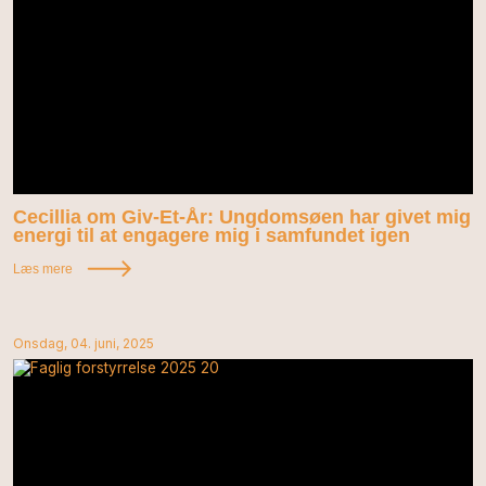
Cecillia om Giv-Et-År: Ungdomsøen har givet mig
energi til at engagere mig i samfundet igen
Læs mere
Onsdag, 04. juni, 2025