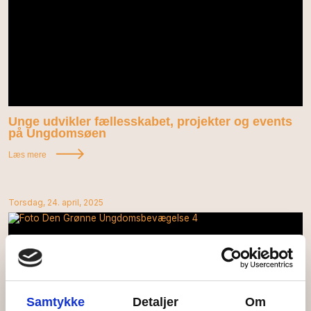
Unge udvikler fællesskabet, projekter og events
på Ungdomsøen
Læs mere
Torsdag, 24. april, 2025
Samtykke
Detaljer
Om