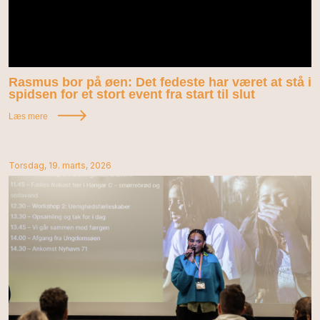
Rasmus bor på øen: Det fedeste har været at stå i
spidsen for et stort event fra start til slut
Læs mere
Torsdag, 19. marts, 2026