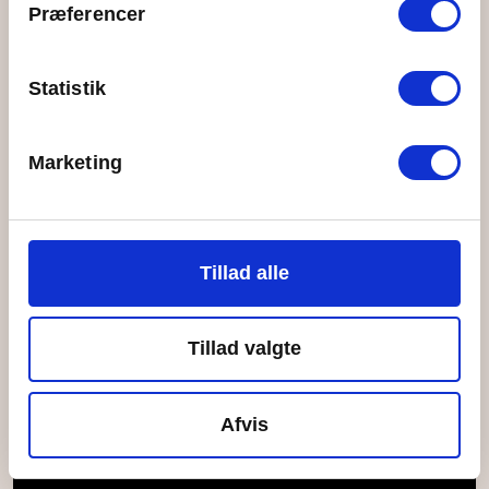
Præferencer
Statistik
Faglig Forstyrrelse: "Vi skal leve i den fremtid
Marketing
som nutidens politik former"
Læs mere
Tillad alle
Torsdag, 02. januar, 2025
Tillad valgte
Afvis