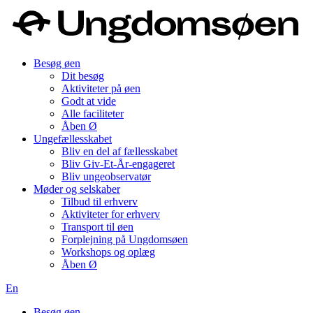
Besøg øen
Dit besøg
Aktiviteter på øen
Godt at vide
Alle faciliteter
Åben Ø
Ungefællesskabet
Bliv en del af fællesskabet
Bliv Giv-Et-År-engageret
Bliv ungeobservatør
Møder og selskaber
Tilbud til erhverv
Aktiviteter for erhverv
Transport til øen
Forplejning på Ungdomsøen
Workshops og oplæg
Åben Ø
En
Besøg øen