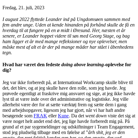
Fredag, 21. juli, 2023
I august 2022 flyttede Leander ind på Ungdomsøen sammen med
fem andre unge. Uden at kende hinanden på forhånd skulle de få en
hverdag til at fungere på en ø midt i Øresund. Her, næsten et år
senere, er Leander hoppet videre til søs med Georg Stage, og bag
ham ligger et år med mange refleksioner og nye oplevelser, men
måske mest af alt et år der på mange måder har stået i åbenhedens
tegn.
Hvad har været den fedeste
doing above learning
-oplevelse for
dig?
Jeg var ikke forberedt på, at International Workcamp skulle blive til
det, det blev, og at jeg skulle have den rolle, som jeg havde. Jeg
prøvede egentligt at fraskrive mig ansvaret og sige, at jeg ikke havde
lyst til at være inde over det administrative og logistiske. Jeg ville
allerhelst være der for at sætte værktøj frem og sætte dem i gang
med arbejdsopgaver, ligesom jeg har gjort, når vi har haft andre
besøgende som
FRAK
eller
Kune
. Da det
went down
viste det sig at
være noget helt andet end det, jeg lige havde forberedt mig på. På
grund af et par sygemeldinger og udskiftninger i Team Engagement,
stod jeg pludselig tilbage med en følelse af ”
årh shit, jeg er den
eneste, der rent faktisk kender øen her, og den eneste, der ved