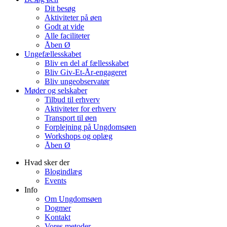
Dit besøg
Aktiviteter på øen
Godt at vide
Alle faciliteter
Åben Ø
Ungefællesskabet
Bliv en del af fællesskabet
Bliv Giv-Et-År-engageret
Bliv ungeobservatør
Møder og selskaber
Tilbud til erhverv
Aktiviteter for erhverv
Transport til øen
Forplejning på Ungdomsøen
Workshops og oplæg
Åben Ø
Hvad sker der
Blogindlæg
Events
Info
Om Ungdomsøen
Dogmer
Kontakt
Vores metoder