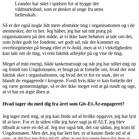
Leander har stået i spidsen for at bygge det
vildmarksbad, som er ønsket af unge fra øens
fællesskab.
Så er der også nogle lidt mere abstrakte ting i organisationen og i de
mennesker, der er her. Jeg håber, jeg har sat mit præg på
organisationen på den måde, at vi ikke bare behøver at tale om det,
som lyder godt for fondene, ser godt ud, når der kommer en
overborgmester på besøg eller et tv-hold, men at vi i virkeligheden
kan tale om de ting, vi rent faktisk arbejder på og vise de ting.
Meget af min energi, både tankemæssigt og når jeg har stillet mig op
og fortalt om Ungdomsøen, er brugt på at fortælle om, hvad der rent
faktisk sker i organisationen, og hvad det er for en snak, der er
blandt de engagerede i krogene. Fordi hvis ikke vi kan fortælle det
og være gennemsigtige, så er der ikke meget ved at gå rundt og sige,
at vi har en ægte åben ø.
Hvad tager du med dig fra året som Giv-Et-År-engageret?
Jeg tager med mig, at jeg kan finde ud af hvilke opgaver, jeg har lyst
til at lave. For et år siden ville jeg have sagt ja til ALT, jeg blev
tilbudt at være en del af. Jeg tror også lidt, det var sådan, jeg kom til
Ungdomsøen. Men det, jeg har lært her, er at kunne finde ud af at
sige, at det har jeg ikke tid til, eller at jeg har mere brug for lige at