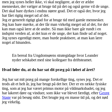
men jeg synes heller ikke, vi skal negligere, at der er ældre
mennesker, der vælger at bruge tid på det og også gerne vil de unge.
Det skal bare dyrkes i endnu større grad. Det er også der, hvor jeg
har fået rigtig meget ud af det.
Jeg er generelt rigtigt glad for at bruge tid med gamle mennesker.
Jeg kan bare mærke, at der får man virkelig meget ud af det, for der
kan man også lære at de andre. Så man ikke bare går rundt i en
indspist verden af, at det kun er de unge, der kan finde ud af noget.
Jeg synes egentligt mere, man burde praktisere, at man kan lære
noget af hinanden.
En bereal fra Ungdomsøens strategidage hvor Leander
nyder selskabet med sine kollegaer fra driftsteamet.
Hvad føler du, at du har sat dit præg på i løbet af året?
Jeg har sat mit præg på mange forskellige ting, synes jeg. Det er
trods alt et helt år, jeg har brugt på det her. Der er en række fysiske
ting, som at jeg har været primus motor på vildmarksbadet, og jeg
har lakeret døre og vinduer, som ikke var blevet færdigt, efter
Georg
Stage
var på besøg sidst. Det brugte jeg en masse tid på, og det nød
jeg virkelig.