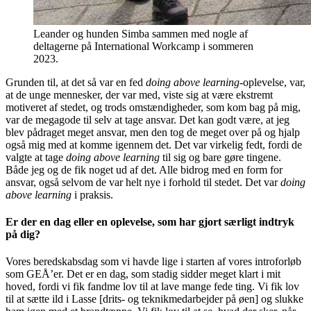
Leander og hunden Simba sammen med nogle af
deltagerne på International Workcamp i sommeren
2023.
Grunden til, at det så var en fed
doing above
learning
-oplevelse, var,
at de unge mennesker, der var med, viste sig at være ekstremt
motiveret af stedet, og trods omstændigheder, som kom bag på mig,
var de megagode til selv at tage ansvar. Det kan godt være, at jeg
blev pådraget meget ansvar, men den tog de meget over på og hjalp
også mig med at komme igennem det. Det var virkelig fedt, fordi de
valgte at tage
doing above learning
til sig og bare gøre tingene.
Både jeg og de fik noget ud af det. Alle bidrog med en form for
ansvar, også selvom de var helt nye i forhold til stedet. Det var
doing
above learning
i praksis.
Er der en dag eller en oplevelse, som har gjort særligt indtryk
på dig?
Vores beredskabsdag som vi havde lige i starten af vores introforløb
som GEÅ’er. Det er en dag, som stadig sidder meget klart i mit
hoved, fordi vi fik fandme lov til at lave mange fede ting. Vi fik lov
til at sætte ild i Lasse [drits- og teknikmedarbejder på øen] og slukke