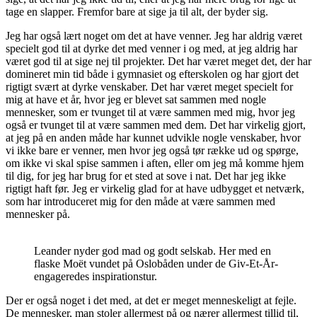
tage en slapper. Fremfor bare at sige ja til alt, der byder sig.
Jeg har også lært noget om det at have venner. Jeg har aldrig været
specielt god til at dyrke det med venner i og med, at jeg aldrig har
været god til at sige nej til projekter. Det har været meget det, der har
domineret min tid både i gymnasiet og efterskolen og har gjort det
rigtigt svært at dyrke venskaber. Det har været meget specielt for
mig at have et år, hvor jeg er blevet sat sammen med nogle
mennesker, som er tvunget til at være sammen med mig, hvor jeg
også er tvunget til at være sammen med dem. Det har virkelig gjort,
at jeg på en anden måde har kunnet udvikle nogle venskaber, hvor
vi ikke bare er venner, men hvor jeg også tør række ud og spørge,
om ikke vi skal spise sammen i aften, eller om jeg må komme hjem
til dig, for jeg har brug for et sted at sove i nat. Det har jeg ikke
rigtigt haft før. Jeg er virkelig glad for at have udbygget et netværk,
som har introduceret mig for den måde at være sammen med
mennesker på.
Leander nyder god mad og godt selskab. Her med en
flaske Moët vundet på Oslobåden under de Giv-Et-År-
engageredes inspirationstur.
Der er også noget i det med, at det er meget menneskeligt at fejle.
De mennesker, man stoler allermest på og nærer allermest tillid til,