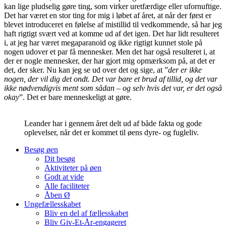
kan lige pludselig gøre ting, som virker uretfærdige eller ufornuftige.
Det har været en stor ting for mig i løbet af året, at når der først er
blevet introduceret en følelse af mistillid til vedkommende, så har jeg
haft rigtigt svært ved at komme ud af det igen. Det har lidt resulteret
i, at jeg har været megaparanoid og ikke rigtigt kunnet stole på
nogen udover et par få mennesker. Men det har også resulteret i, at
der er nogle mennesker, der har gjort mig opmærksom på, at det er
det, der sker. Nu kan jeg se ud over det og sige, at ”
der er ikke
nogen, der vil dig det ondt. Det var bare et brud af tillid, og det var
ikke nødvendigvis ment som sådan – og selv hvis det var, er det også
okay
”. Det er bare menneskeligt at gøre.
Leander har i gennem året delt ud af både fakta og gode
oplevelser, når det er kommet til øens dyre- og fugleliv.
Besøg øen
Dit besøg
Aktiviteter på øen
Godt at vide
Alle faciliteter
Åben Ø
Ungefællesskabet
Bliv en del af fællesskabet
Bliv Giv-Et-År-engageret