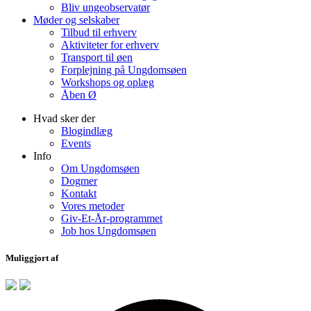
Bliv ungeobservatør
Møder og selskaber
Tilbud til erhverv
Aktiviteter for erhverv
Transport til øen
Forplejning på Ungdomsøen
Workshops og oplæg
Åben Ø
Hvad sker der
Blogindlæg
Events
Info
Om Ungdomsøen
Dogmer
Kontakt
Vores metoder
Giv-Et-År-programmet
Job hos Ungdomsøen
Muliggjort af