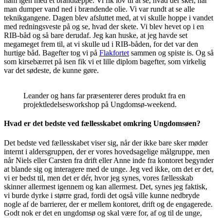
ham igen med et brandtæppe. Vi fik lov til at se, hvad der sker, når
man dumper vand ned i brændende olie. Vi var rundt at se alle
teknikgangene. Dagen blev afsluttet med, at vi skulle hoppe i vandet
med redningsveste på og se, hvad der skete. Vi blev hevet op i en
RIB-båd og så bare derudaf. Jeg kan huske, at jeg havde set
megameget frem til, at vi skulle ud i RIB-båden, for det var den
hurtige båd. Bagefter tog vi på
Flakfortet
sammen og spiste is. Og så
som kirsebærret på isen fik vi et lille diplom bagefter, som virkelig
var det sødeste, de kunne gøre.
Leander og hans far præsenterer deres produkt fra en
projektledelsesworkshop på Ungdomsø-weekend.
Hvad er det bedste ved fællesskabet omkring Ungdomsøen?
Det bedste ved fællesskabet viser sig, når der ikke bare sker møder
internt i aldersgruppen, der er vores hovedsagelige målgruppe, men
når Niels eller Carsten fra drift eller Anne inde fra kontoret begynder
at blande sig og interagere med de unge. Jeg ved ikke, om det er det,
vi er bedst til, men det er dér, hvor jeg synes, vores fællesskab
skinner allermest igennem og kan allermest. Det, synes jeg faktisk,
vi burde dyrke i større grad, fordi det også ville kunne nedbryde
nogle af de barrierer, der er mellem kontoret, drift og de engagerede.
Godt nok er det en ungdomsø og skal være for, af og til de unge,