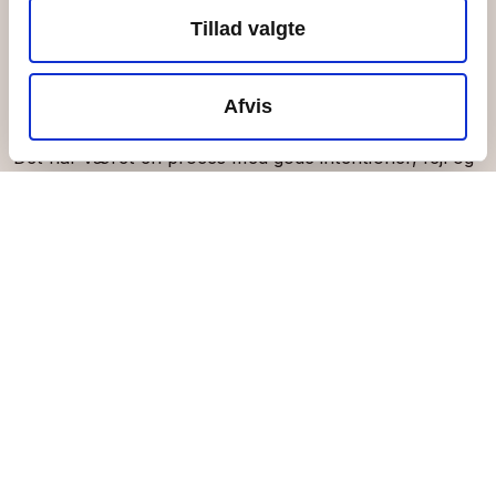
Fællesskabet. Vi har også lært, hvad det er, der
Tillad valgte
påvirker os. Så det er et fælles ansvar, at vi er gode til
at efterleve vores egne dogmer og spørger hinanden,
når vi er i tvivl. Det, håber jeg, kommer ud af den her
Afvis
proces,” siger Iben.
Det har været en proces med gode intentioner, fejl og
læringer for alle omkring Ungdomsøen. Vores nye
visuelle identitet er udviklet af unge grafikere og kan
hackes af øens unge. Vi har både bevaret det, som er
vigtigt for øens kerneengagerede, og fået en visuel
identitet, som kan nå flere unge. Og det er vi stolte af.