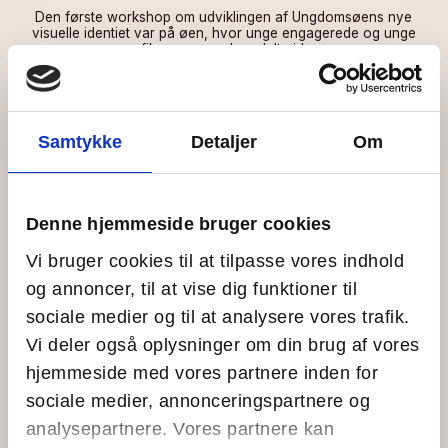
Den første workshop om udviklingen af Ungdomsøens nye
visuelle identiet var på øen, hvor unge engagerede og unge
grafikere var med og delte ideer.
En god ny proces
Processen blev afrundet med et ø-råd, hvor
Samtykke
Detaljer
Om
argumenter fra øens unge blev delt. Her stemte de
om, hvorvidt det oprindelige logo eller det nye,
justerede logo skulle videreføres. Afstemningen var
tæt. Øens unge valgte, at det oprindelige logo med
Denne hjemmeside bruger cookies
farverne fra den nye visuelle identitet skal
Vi bruger cookies til at tilpasse vores indhold
repræsentere Ungdomsøen.
og annoncer, til at vise dig funktioner til
Det var en enormt vigtig aften, hvor der blev lyttet til
sociale medier og til at analysere vores trafik.
alle perspektiver, fortæller Augusta, som var en af de
Vi deler også oplysninger om din brug af vores
unge, der deltog. Hun bor på Ungdomsøen som Giv-
Et-År-engageret sammen med fem andre unge.
hjemmeside med vores partnere inden for
sociale medier, annonceringspartnere og
”Jeg var jo forholdsvis ny hos Ungdomsøen, da hele et
her med logoet kom op. Så den her snak var mit
analysepartnere. Vores partnere kan