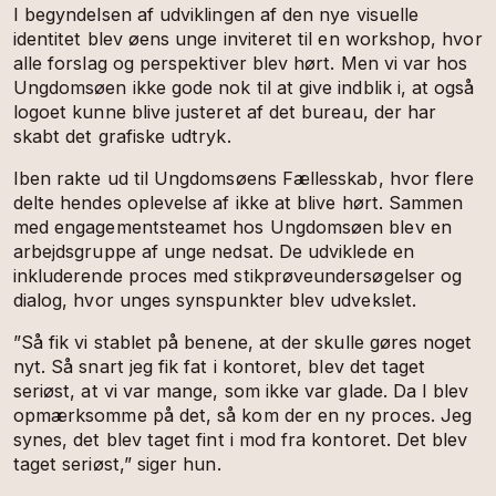
I begyndelsen af udviklingen af den nye visuelle
identitet blev øens unge inviteret til en workshop, hvor
alle forslag og perspektiver blev hørt. Men vi var hos
Ungdomsøen ikke gode nok til at give indblik i, at også
logoet kunne blive justeret af det bureau, der har
skabt det grafiske udtryk.
Iben rakte ud til Ungdomsøens Fællesskab, hvor flere
delte hendes oplevelse af ikke at blive hørt. Sammen
med engagementsteamet hos Ungdomsøen blev en
arbejdsgruppe af unge nedsat. De udviklede en
inkluderende proces med stikprøveundersøgelser og
dialog, hvor unges synspunkter blev udvekslet.
”Så fik vi stablet på benene, at der skulle gøres noget
nyt. Så snart jeg fik fat i kontoret, blev det taget
seriøst, at vi var mange, som ikke var glade. Da I blev
opmærksomme på det, så kom der en ny proces. Jeg
synes, det blev taget fint i mod fra kontoret. Det blev
taget seriøst,” siger hun.