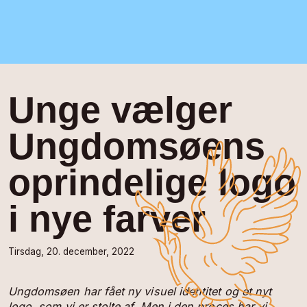
Unge vælger
Ungdomsøens
oprindelige logo
i nye farver
Tirsdag, 20. december, 2022
Ungdomsøen har fået ny visuel identitet og et nyt
logo, som vi er stolte af. Men i den proces har vi