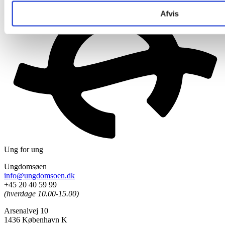
Afvis
U
n
g
f
o
r
Ungdomsøen
info@ungdomsoen.dk
+45 20 40 59 99
(hverdage 10.00-15.00)
Arsenalvej 10
1436 København K