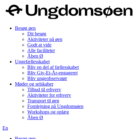
Besøg øen
Dit besøg
Aktiviteter på øen
Godt at vide
Alle faciliteter
Åben Ø
Ungefællesskabet
Bliv en del af fællesskabet
Bliv Giv-Et-År-engageret
Bliv ungeobservatør
Møder og selskaber
Tilbud til erhverv
Aktiviteter for erhverv
Transport til øen
Forplejning på Ungdomsøen
Workshops og oplæg
Åben Ø
En
Besøg øen