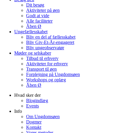
Dit besøg
Aktiviteter på øen
Godt at vide
Alle faciliteter
Åben Ø
Ungefællesskabet
Bliv en del af fællesskabet
Bliv Giv-Et-År-engageret
Bliv ungeobservatør
Møder og selskaber
Tilbud til erhverv
Aktiviteter for erhverv
Transport til øen
Forplejning på Ungdomsøen
Workshops og oplæg
Åben Ø
Hvad sker der
Blogindlæg
Events
Info
Om Ungdomsøen
Dogmer
Kontakt
Vores metoder