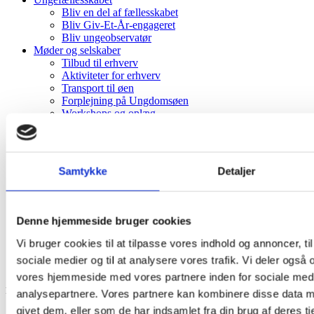
Bliv en del af fællesskabet
Bliv Giv-Et-År-engageret
Bliv ungeobservatør
Møder og selskaber
Tilbud til erhverv
Aktiviteter for erhverv
Transport til øen
Forplejning på Ungdomsøen
Workshops og oplæg
Åben Ø
Hvad sker der
Blogindlæg
Samtykke
Detaljer
Events
Info
Om Ungdomsøen
Dogmer
Denne hjemmeside bruger cookies
Kontakt
Vores metoder
Vi bruger cookies til at tilpasse vores indhold og annoncer, til 
Giv-Et-År-programmet
sociale medier og til at analysere vores trafik. Vi deler også
Job hos Ungdomsøen
vores hjemmeside med vores partnere inden for sociale med
Muliggjort af
analysepartnere. Vores partnere kan kombinere disse data m
givet dem, eller som de har indsamlet fra din brug af deres tj