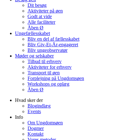
Dit besøg
Aktiviteter på øen
Godt at vide
Alle faciliteter
Åben Ø
Ungefællesskabet
Bliv en del af fællesskabet
Bliv Giv-Et-År-engageret
Bliv ungeobservatør
Møder og selskaber
Tilbud til erhverv
Aktiviteter for erhverv
Transport til øen
Forplejning på Ungdomsøen
Workshops og oplæg
Åben Ø
Hvad sker der
Blogindlæg
Events
Info
Om Ungdomsøen
Dogmer
Kontakt
Vores metoder