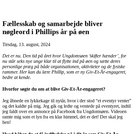
Fællesskab og samarbejde bliver
nøgleord i Phillips år på øen
Tirsdag, 13. august, 2024
Det er nu. Den tid på året hvor Ungdomsøen ’skifter hænder’, for
nu står seks nye unge klar til at flytte ind på øen og sætte deres
personlige præg på både organisationen, aktiviteter og de fysiske
rammer. Her kan du lære Phillip, som er ny Giv-Et-År-engageret,
bedre at kende.
Hvorfor søgte du om at blive Giv-Et-År-engageret?
Jeg åbnede en lykkekage til nytår, hvor i der stod “et eventyr venter”
og det kaldte på mig. Jeg gik og ledte og ventede på eventyret, indtil
jeg faldt over en annonce på Facebook fra Ungdomsøen. Videoen
ramte mig som et lyn fra en klar himmel, det er det! Der skal jeg
hen!