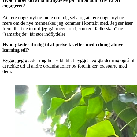
Hvad håber du at få indflydelse på i dit år som Giv-Et-År-
engageret?
At lære noget nyt og mere om mig selv, og at lære noget nyt og
mere om de nye mennesker, jeg kommer i kontakt med. Jeg ser især
frem til, at de to ord jeg går meget op i, som er “fællesskab” og
“samarbejde” får stor indflydelse.
Hvad glæder du dig til at prøve kræfter med i doing above
learning stil?
Bygge, jeg glæder mig helt vildt til at bygge! Jeg glæder mig også til
at række ud til andre organisationer og foreninger, og sparre med
dem.