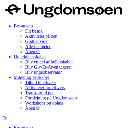
Besøg øen
Dit besøg
Aktiviteter på øen
Godt at vide
Alle faciliteter
Åben Ø
Ungefællesskabet
Bliv en del af fællesskabet
Bliv Giv-Et-År-engageret
Bliv ungeobservatør
Møder og selskaber
Tilbud til erhverv
Aktiviteter for erhverv
Transport til øen
Forplejning på Ungdomsøen
Workshops og oplæg
Åben Ø
En
Besøg øen