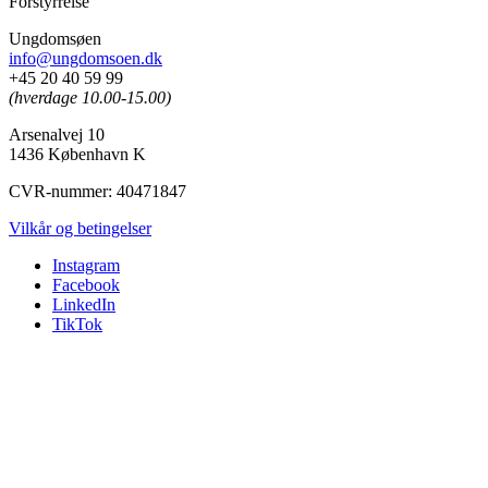
F
o
r
s
t
y
r
r
e
l
s
e
Ungdomsøen
info@ungdomsoen.dk
+45 20 40 59 99
(hverdage 10.00-15.00)
Arsenalvej 10
1436 København K
CVR-nummer: 40471847
Vilkår og betingelser
Instagram
Facebook
LinkedIn
TikTok