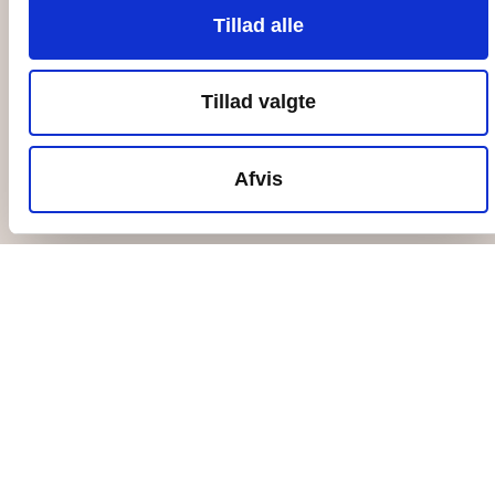
Tillad alle
Ungefællesskabet
Bliv en del af fællesskabet
Tillad valgte
Bliv Giv-Et-År-engageret
Bliv ungeobservatør
Afvis
Møder og selskaber
Tilbud til erhverv
Aktiviteter for erhverv
Transport til øen
Forplejning på Ungdomsøen
Workshops og oplæg
Åben Ø
Hvad sker der
Blogindlæg