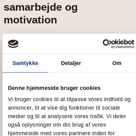
samarbejde og
motivation
Hos os kan I udvikle jer og skabe en stærkere
organisation. Vi samarbejder med
og
Mindset Factory
tidligere frømand Rune Viborg, som er eksperter i at
udvikle teams og ledere.
Samtykke
Detaljer
Om
.
Læs mere teambuilding på Ungdomsøen her
Denne hjemmeside bruger cookies
Vi bruger cookies til at tilpasse vores indhold og
annoncer, til at vise dig funktioner til sociale
medier og til at analysere vores trafik. Vi deler
Selvfaciliterede
også oplysninger om din brug af vores
hjemmeside med vores partnere inden for