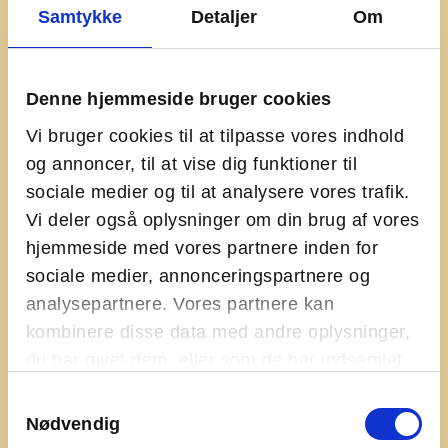
Samtykke
Detaljer
Om
Denne hjemmeside bruger cookies
Hvad kan man lave på
Vi bruger cookies til at tilpasse vores indhold
øen?
og annoncer, til at vise dig funktioner til
sociale medier og til at analysere vores trafik.
Vi deler også oplysninger om din brug af vores
På Ungdomsøen er det din egen skyld, hvis du
keder dig.
hjemmeside med vores partnere inden for
sociale medier, annonceringspartnere og
Vi har 70.000 eventyrlige kvadratmetre, som du kan
gå på opdagelse i. Der er altid noget at lave på øen, og
analysepartnere. Vores partnere kan
du kan både gå i gang med aktiviteter på egen hånd
kombinere disse data med andre oplysninger,
eller booke øens unge til at skabe nogle helt særlige
du har givet dem, eller som de har indsamlet
oplevelser.
.
Se vores udvalg af aktiviteter her
fra din brug af deres tjenester.
Samtykkevalg
Nødvendig