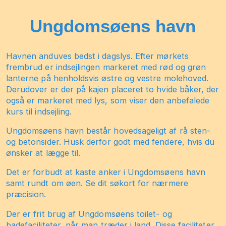
Ungdomsøens havn
Havnen anduves bedst i dagslys. Efter mørkets
frembrud er indsejlingen markeret med rød og grøn
lanterne på henholdsvis østre og vestre molehoved.
Derudover er der på kajen placeret to hvide båker, der
også er markeret med lys, som viser den anbefalede
kurs til indsejling.
Ungdomsøens havn består hovedsageligt af rå sten-
og betonsider. Husk derfor godt med fendere, hvis du
ønsker at lægge til.
Det er forbudt at kaste anker i Ungdomsøens havn
samt rundt om øen. Se dit søkort for nærmere
præcision.
Der er frit brug af Ungdomsøens toilet- og
badefaciliteter, når man træder i land. Disse faciliteter