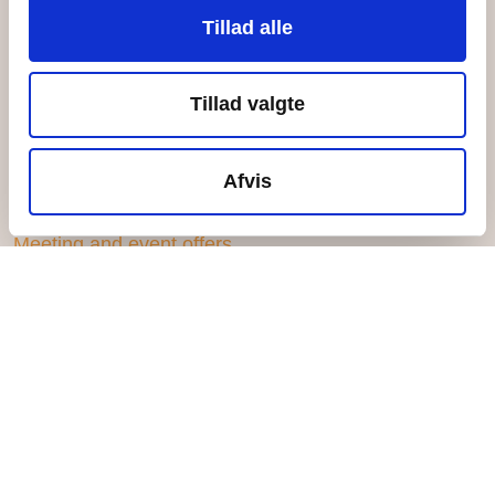
Inspirationstur til øen
Tillad alle
For volunteers
Ungefællesskabet
Tillad valgte
Become a Give-A-Year-volunteer
Bliv ungeobservatør
Afvis
Meetings and events
Meeting and event offers
Activities for events
Transport to the island
Dining on the island
Inspirationstur til øen
Hvad sker der
News blogs
Events