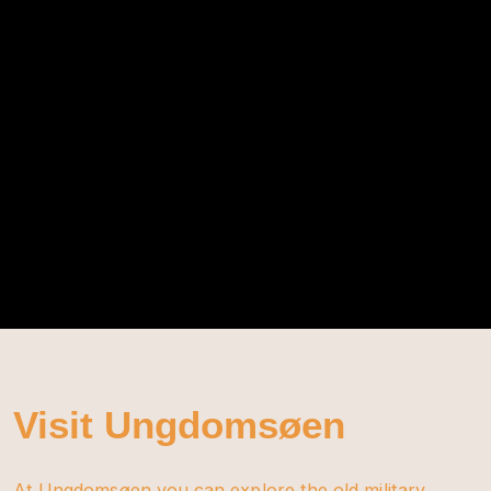
Visit Ungdomsøen
At Ungdomsøen you can explore the old military