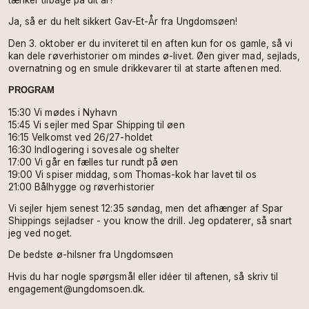
Ja, så er du helt sikkert Gav-Et-År fra Ungdomsøen!
Den 3. oktober er du inviteret til en aften kun for os gamle, så vi
kan dele røverhistorier om mindes ø-livet. Øen giver mad, sejlads,
overnatning og en smule drikkevarer til at starte aftenen med.
PROGRAM
15:30 Vi mødes i Nyhavn
15:45 Vi sejler med Spar Shipping til øen
16:15 Velkomst ved 26/27-holdet
16:30 Indlogering i sovesale og shelter
17:00 Vi går en fælles tur rundt på øen
19:00 Vi spiser middag, som Thomas-kok har lavet til os
21:00 Bålhygge og røverhistorier
Vi sejler hjem senest 12:35 søndag, men det afhænger af Spar
Shippings sejladser - you know the drill. Jeg opdaterer, så snart
jeg ved noget.
De bedste ø-hilsner fra Ungdomsøen
Hvis du har nogle spørgsmål eller idéer til aftenen, så skriv til
engagement@ungdomsoen.dk.