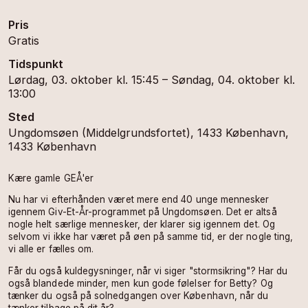
Pris
Gratis
Tidspunkt
Lørdag, 03. oktober kl. 15:45 – Søndag, 04. oktober kl.
13:00
Sted
Ungdomsøen (Middelgrundsfortet), 1433 København,
1433 København
Kære gamle GEÅ'er
Nu har vi efterhånden været mere end 40 unge mennesker
igennem Giv-Et-År-programmet på Ungdomsøen. Det er altså
nogle helt særlige mennesker, der klarer sig igennem det. Og
selvom vi ikke har været på øen på samme tid, er der nogle ting,
vi alle er fælles om.
Får du også kuldegysninger, når vi siger "stormsikring"? Har du
også blandede minder, men kun gode følelser for Betty? Og
tænker du også på solnedgangen over København, når du
tænker tilbage på dit år?