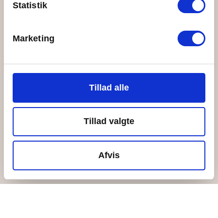
Statistik
Giv-Et-År-programmet
Job hos Ungdomsøen
Marketing
Tillad alle
Tillad valgte
Afvis