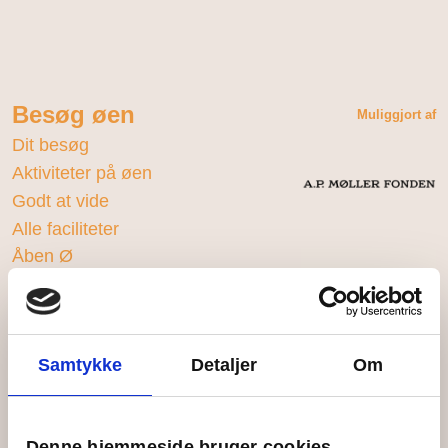
Besøg øen
Muliggjort af
Dit besøg
Aktiviteter på øen
Godt at vide
Alle faciliteter
Åben Ø
Ungefællesskabet
Bliv en del af fællesskabet
Samtykke
Detaljer
Om
Bliv Giv-Et-År-engageret
Bliv ungeobservatør
Møder og selskaber
Denne hjemmeside bruger cookies