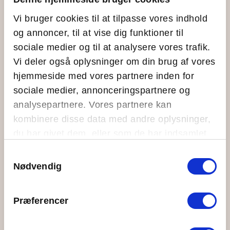
Tilbud til erhverv
Vi bruger cookies til at tilpasse vores indhold
Aktiviteter for erhverv
og annoncer, til at vise dig funktioner til
Transport til øen
sociale medier og til at analysere vores trafik.
Forplejning på Ungdomsøen
Vi deler også oplysninger om din brug af vores
Workshops og oplæg
hjemmeside med vores partnere inden for
Åben Ø
sociale medier, annonceringspartnere og
analysepartnere. Vores partnere kan
Hvad sker der
kombinere disse data med andre oplysninger,
Blogindlæg
du har givet dem, eller som de har indsamlet
Events
fra din brug af deres tjenester.
Samtykkevalg
Info
Nødvendig
Om Ungdomsøen
Dogmer
Præferencer
Kontakt
Vores metoder