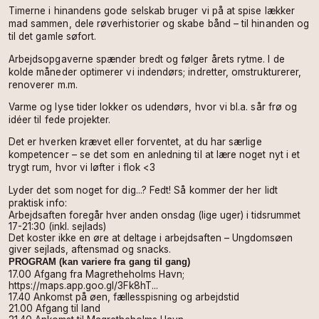
Timerne i hinandens gode selskab bruger vi på at spise lækker
mad sammen, dele røverhistorier og skabe bånd – til hinanden og
til det gamle søfort.
Arbejdsopgaverne spænder bredt og følger årets rytme. I de
kolde måneder optimerer vi indendørs; indretter, omstrukturerer,
renoverer m.m.
Varme og lyse tider lokker os udendørs, hvor vi bl.a. sår frø og
idéer til fede projekter.
Det er hverken krævet eller forventet, at du har særlige
kompetencer – se det som en anledning til at lære noget nyt i et
trygt rum, hvor vi løfter i flok <3
Lyder det som noget for dig...? Fedt! Så kommer der her lidt
praktisk info:
Arbejdsaften foregår hver anden onsdag (lige uger) i tidsrummet
17-21:30 (inkl. sejlads)
Det koster ikke en øre at deltage i arbejdsaften – Ungdomsøen
giver sejlads, aftensmad og snacks.
PROGRAM (kan variere fra gang til gang)
17.00 Afgang fra Magretheholms Havn;
https://maps.app.goo.gl/3Fk8hT...
17.40 Ankomst på øen, fællesspisning og arbejdstid
21.00 Afgang til land