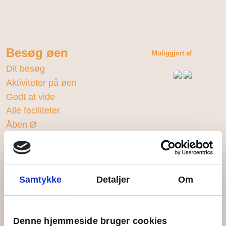
Besøg øen
Muliggjort af
Dit besøg
Aktiviteter på øen
Godt at vide
Alle faciliteter
Åben Ø
Ungefællesskabet
Bliv en del af fællesskabet
Samtykke
Detaljer
Om
Bliv Giv-Et-År-engageret
Bliv ungeobservatør
Møder og selskaber
Denne hjemmeside bruger cookies