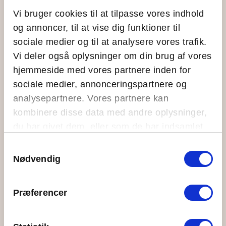
Tilbud til erhverv
Vi bruger cookies til at tilpasse vores indhold
Aktiviteter for erhverv
og annoncer, til at vise dig funktioner til
Transport til øen
sociale medier og til at analysere vores trafik.
Forplejning på Ungdomsøen
Vi deler også oplysninger om din brug af vores
Workshops og oplæg
hjemmeside med vores partnere inden for
Åben Ø
sociale medier, annonceringspartnere og
analysepartnere. Vores partnere kan
Hvad sker der
kombinere disse data med andre oplysninger,
Blogindlæg
du har givet dem, eller som de har indsamlet
Events
fra din brug af deres tjenester.
Samtykkevalg
Info
Nødvendig
Om Ungdomsøen
Dogmer
Præferencer
Kontakt
Vores metoder