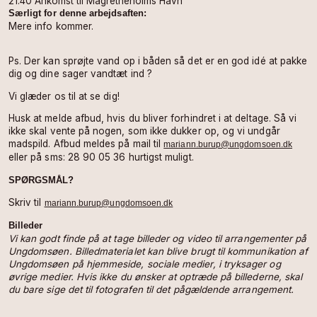
21.40 Ankomst til Magretheholms Havn
Særligt for denne arbejdsaften:
Mere info kommer.
Ps. Der kan sprøjte vand op i båden så det er en god idé at pakke
dig og dine sager vandtæt ind ?
Vi glæder os til at se dig!
Husk at melde afbud, hvis du bliver forhindret i at deltage. Så vi
ikke skal vente på nogen, som ikke dukker op, og vi undgår
madspild. Afbud meldes på mail til
mariann.burup@ungdomsoen.dk
eller på sms: 28 90 05 36 hurtigst muligt.
SPØRGSMÅL?
Skriv til
mariann.burup@ungdomsoen.dk
Billeder
Vi kan godt finde på at tage billeder og video til arrangementer på
Ungdomsøen.
Billedmaterialet kan blive brugt til kommunikation af
Ungdomsøen på hjemmeside, sociale medier, i tryksager og
øvrige medier.
Hvis ikke du ønsker at optræde på billederne, skal
du bare sige det til fotografen til det pågældende arrangement.