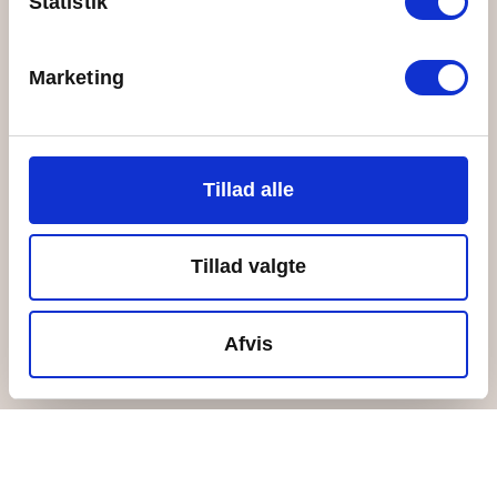
Statistik
Giv-Et-År-programmet
Job hos Ungdomsøen
Marketing
Tillad alle
Tillad valgte
Afvis