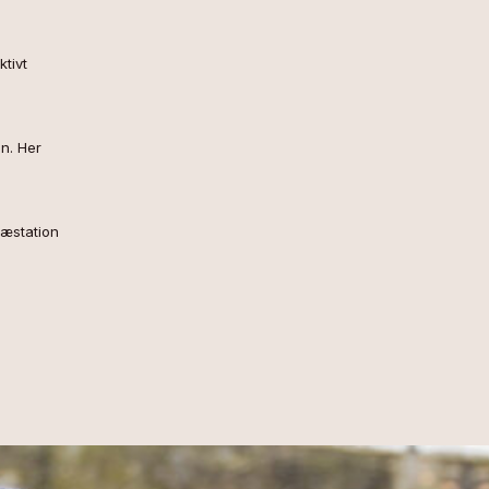
ktivt
on. Her
ræstation