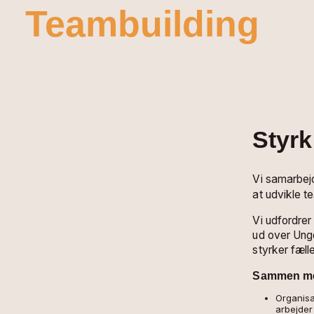
Teambuilding
Styrk
Vi samarbe
at udvikle t
Vi udfordrer
ud over Ung
styrker fæll
Sammen med
Organisa
arbejder