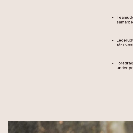
Teamudvi
samarbe
Lederudv
får I vær
Foredrag
under pr