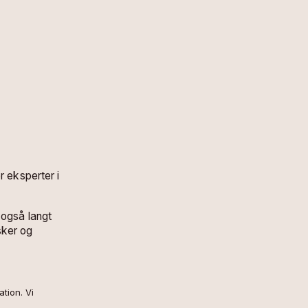
r eksperter i
 også langt
sker og
tion. Vi