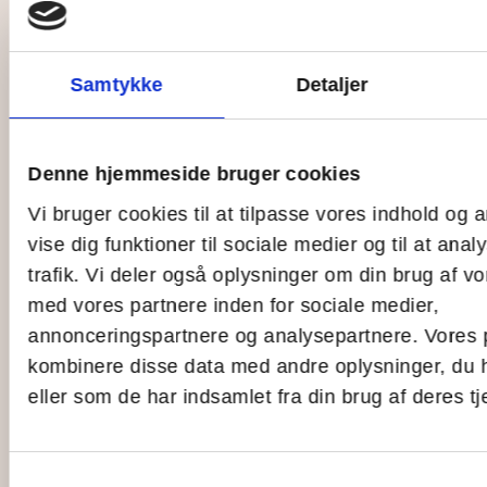
Transport to the island
Dining on the island
Inspirationstur til øen
Samtykke
Detaljer
Hvad sker der
News blogs
Denne hjemmeside bruger cookies
Events
Vi bruger cookies til at tilpasse vores indhold og a
vise dig funktioner til sociale medier og til at ana
Om Ungdomsøen
trafik. Vi deler også oplysninger om din brug af 
Our vision
med vores partnere inden for sociale medier,
Dogmas
annonceringspartnere og analysepartnere. Vores 
Contact us
kombinere disse data med andre oplysninger, du 
Meet our board
eller som de har indsamlet fra din brug af deres tj
who's paying?
Young people's influence
Giv-Et-År-programmet
Samtykkevalg