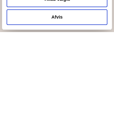
All facilities
Inspirationstur til øen
Afvis
For volunteers
Ungefællesskabet
Become a Give-A-Year-volunteer
Bliv ungeobservatør
Meetings and events
Meeting and event offers
Activities for events
Transport to the island
Dining on the island
Inspirationstur til øen
Hvad sker der