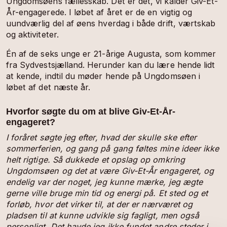
Ungdomsøens fællesskab. Det er det, vi kalder Giv-Et-
År-engagerede. I løbet af året er de en vigtig og
uundværlig del af øens hverdag i både drift, værtskab
og aktiviteter.
Én af de seks unge er 21-årige Augusta, som kommer
fra Sydvestsjælland. Herunder kan du lære hende lidt
at kende, indtil du møder hende på Ungdomsøen i
løbet af det næste år.
Hvorfor søgte du om at blive Giv-Et-År-
engageret?
I foråret søgte jeg efter, hvad der skulle ske efter
sommerferien, og gang på gang føltes mine ideer ikke
helt rigtige. Så dukkede et opslag op omkring
Ungdomsøen og det at være Giv-Et-År engageret, og
endelig var der noget, jeg kunne mærke, jeg ægte
gerne ville bruge min tid og energi på. Et sted og et
forløb, hvor det virker til, at der er nærværet og
pladsen til at kunne udvikle sig fagligt, men også
personligt. Det havde jeg ikke fundet andre steder i