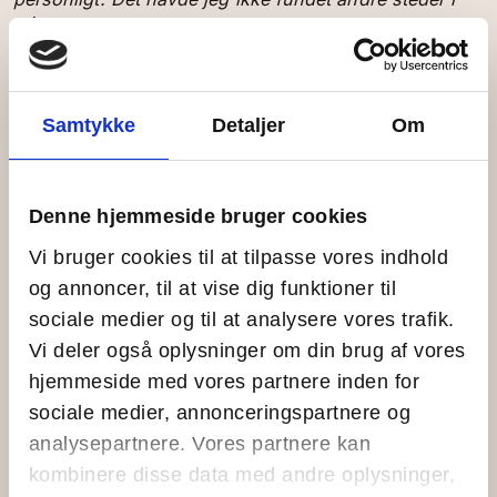
min søgen.
Hvad er du mest spændt på ved at blive en del af
et ungefællesskab, der samarbejder på tværs af
landet?
Samtykke
Detaljer
Om
Det bliver spændende at se, hvordan vi alle arbejder
sammen og løser opgaver. At dele erfaringer og
livshistorier.
Denne hjemmeside bruger cookies
Vi bruger cookies til at tilpasse vores indhold
Hvad håber du at få indflydelse på i dit år som
Giv-Et-År-engageret?
og annoncer, til at vise dig funktioner til
At det er okay at være sig selv og følge sin egen vej
sociale medier og til at analysere vores trafik.
her i livet.
Vi deler også oplysninger om din brug af vores
hjemmeside med vores partnere inden for
Hvad glæder du dig til at prøve kræfter med i
sociale medier, annonceringspartnere og
doing above learning stil?
analysepartnere. Vores partnere kan
Jeg glæder mig især til at prøve kræfter med den
administrative og kommunikative del, som jeg ikke har
kombinere disse data med andre oplysninger,