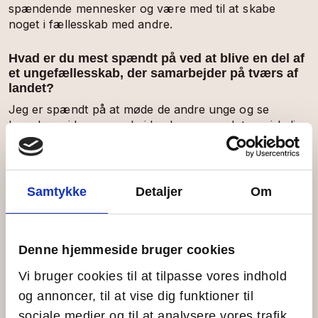
spændende mennesker og være med til at skabe
noget i fællesskab med andre.
Hvad er du mest spændt på ved at blive en del af
et ungefællesskab, der samarbejder på tværs af
landet?
Jeg er spændt på at møde de andre unge og se
hvordan, vi kan samarbejde. Jeg synes, det er virkelig
fedt, at vi skal møde unge fra andre landsdele og
forhåbentlig finde ud af en masse godt sammen.
Hvad håber du at få indflydelse på i dit år som
Samtykke
Detaljer
Om
Giv-Et-År-engageret?
Jeg håber, at jeg på øen kan være med til at starte
endnu flere fællesskaber for unge og være med til, at
Denne hjemmeside bruger cookies
alle føler sig velkommen på øen.
Vi bruger cookies til at tilpasse vores indhold
Hvad glæder du dig til at prøve kræfter med i
og annoncer, til at vise dig funktioner til
doing above learning stil?
sociale medier og til at analysere vores trafik.