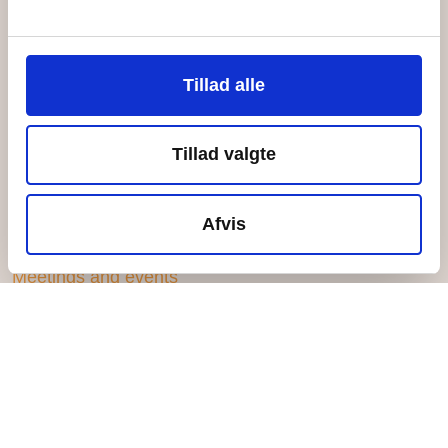
Activities on the island
Good to know
All facilities
Tillad alle
Inspirationstur til øen
For volunteers
Tillad valgte
Ungefællesskabet
Become a Give-A-Year-volunteer
Afvis
Bliv ungeobservatør
Meetings and events
Meeting and event offers
Activities for events
Transport to the island
Dining on the island
Inspirationstur til øen